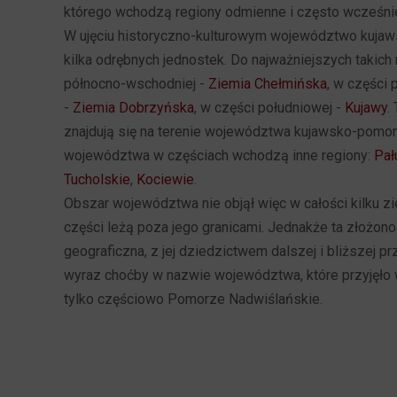
którego wchodzą regiony odmienne i często wcześnie
W ujęciu historyczno-kulturowym województwo kuja
kilka odrębnych jednostek. Do najważniejszych takich
północno-wschodniej -
Ziemia Chełmińska
, w części
-
Ziemia Dobrzyńska
, w części południowej -
Kujawy
.
znajdują się na terenie województwa kujawsko-pomor
województwa w częściach wchodzą inne regiony:
Pał
Tucholskie
,
Kociewie
.
Obszar województwa nie objął więc w całości kilku z
części leżą poza jego granicami. Jednakże ta złożonoś
geograficzna, z jej dziedzictwem dalszej i bliższej pr
wyraz choćby w nazwie województwa, które przyjęło 
tylko częściowo Pomorze Nadwiślańskie.