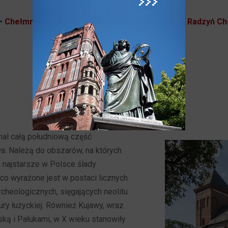
•
Chełmno
•
Chełmża
•
Golub-Dobrzyń
•
Lubawa
•
Radzyń Ch
Kujawy
mal całą południową część
. Należą do obszarów, na których
 najstarsze w Polsce ślady
co wyrażone jest w postaci licznych
cheologicznych, sięgających neolitu
tury łużyckiej. Również Kujawy, wraz
ską i Pałukami, w X wieku stanowiły