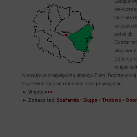
Leżąca we
we wczesn
należała 
należała d
polskich.
Obszar te
województ
Dziś regio
miejsc kul
Niewątpliwie największą atrakcją Ziemi Dobrzyńskiej 
Fryderyka Chopina i muzeum jemu poświęcone.
► Więcej
>>>
► Zobacz też:
Szafarnia
•
Skępe
•
Trutowo
•
Obor