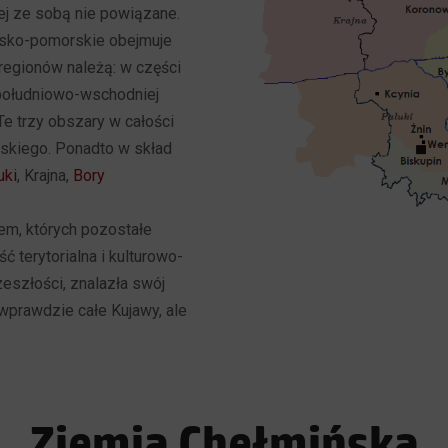
j ze sobą nie powiązane.
wsko-pomorskie obejmuje
 regionów należą: w części
 południowo-wschodniej
 Te trzy obszary w całości
skiego. Ponadto w skład
uki
, Krajna,
Bory
iem, których pozostałe
ć terytorialna i kulturowo-
zeszłości, znalazła swój
wprawdzie całe Kujawy, ale
Ziemia Chełmińska