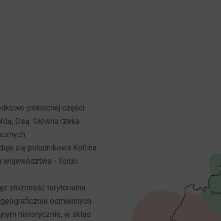
odkowo-północnej części
 Wdą, Osą. Główna rzeka -
icznych.
uje się południkowa Kotlina
a województwa - Toruń.
c złożoność terytorialna
i geograficznie odmiennych.
nym historycznie, w skład