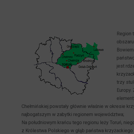
Region 
obszaru 
Bowiem 
państwo
jest rd
krzyżack
trzy stu
Europy.
element
Chełmińskiej powstały głównie właśnie w okresie krz
najbogatszym w zabytki regionem województwa;
Na południowym krańcu tego regionu leży Toruń, nie
z Królestwa Polskiego w głąb państwa krzyżackiego i