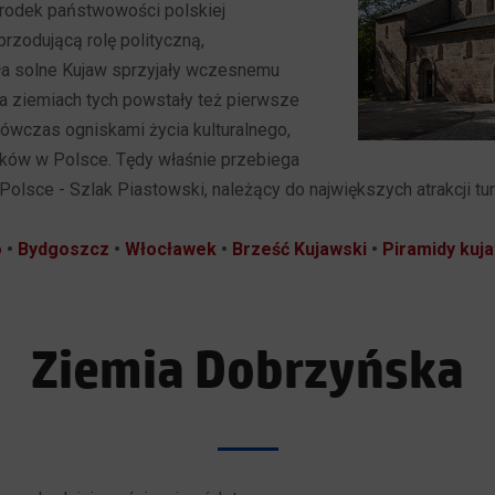
rodek państwowości polskiej
przodującą rolę polityczną,
ódła solne Kujaw sprzyjały wczesnemu
a ziemiach tych powstały też pierwsze
 wówczas ogniskami życia kulturalnego,
tków w Polsce. Tędy właśnie przebiega
Polsce - Szlak Piastowski, należący do największych atrakcji tu
o
•
Bydgoszcz
•
Włocławek
•
Brześć Kujawski
•
Piramidy kuj
Ziemia Dobrzyńska