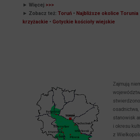
►
Więcej
>>>
►
Zobacz też:
Toruń
•
Najbliższe okolice Torunia
krzyżackie
•
Gotyckie kościoły wiejskie
Zajmują nie
województwa
stwierdzono
osadnictwa, 
stanowisk ar
i okresu kul
z Wielkopol