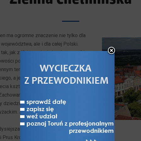
ten ma ogromne znaczenie nie tylko dla
województwa, ale i dla całej Polski.
tak, jak z Kujawami wiążą się początki
wości polskiej, tak Ziemia Chełmińska
zennym terytorium początków państwa
iego, a jego stosunki z Polską przez
lecia kształtowały historię tej części
 Zachowane do dziś podstawowe
y dziedzictwa kulturowego Ziemi
yżackim. Jednocześnie region ten jest
gdysiejsza "brama Prus" prowadząca
 Prus Królewskich później.