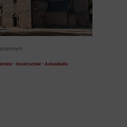
rystycznych.
awskie
•
Inowrocław
•
Askaukalis