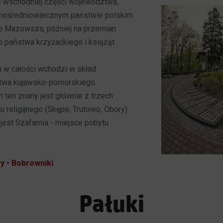
 wschodniej części województwa,
ośredniowiecznym państwie polskim
do Mazowsza, później na przemian
o państwa krzyżackiego i książąt
n w całości wchodzi w skład
wa kujawsko-pomorskiego.
n ten znany jest głównie z trzech
tu religijnego (Skępe, Trutowo, Obory).
jest Szafarnia - miejsce pobytu
y
•
Bobrowniki
Pałuki