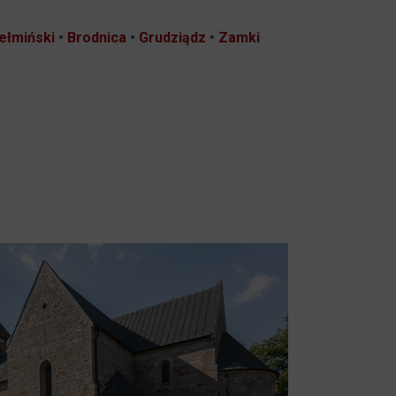
ełmiński
•
Brodnica
•
Grudziądz
•
Zamki