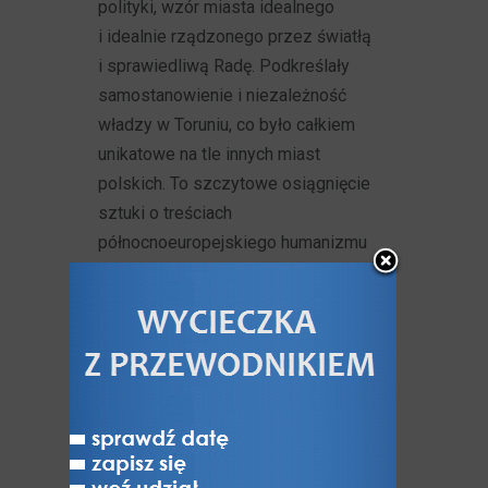
polityki, wzór miasta idealnego
i idealnie rządzonego przez światłą
i sprawiedliwą Radę. Podkreślały
samostanowienie i niezależność
władzy w Toruniu, co było całkiem
unikatowe na tle innych miast
polskich. To szczytowe osiągnięcie
sztuki o treściach
północnoeuropejskiego humanizmu
protestanckiego w Toruniu i jedno
z najwybitniejszych i najbardziej
wyjątkowych dzieł renesansowych
w skali Europy. Było metaforą
ówczesnej potęgi i niezależności
Torunia, w którym decyzje rady
miejskiej stały wyżej niż władz
państwa, a majętni mieszczanie,