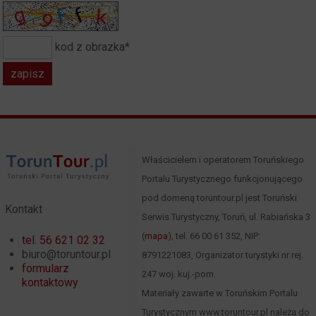
kod z obrazka*
Właścicielem i operatorem Toruńskiego
Portalu Turystycznego funkcjonującego
pod domeną toruntour.pl jest Toruński
Kontakt
Serwis Turystyczny, Toruń, ul. Rabiańska 3
(
mapa
), tel. 66 00 61 352, NIP:
tel. 56 621 02 32
biuro@toruntour.pl
8791221083, Organizator turystyki nr rej.
formularz
247 woj. kuj.-pom.
kontaktowy
Materiały zawarte w Toruńskim Portalu
Turystycznym www.toruntour.pl należą do