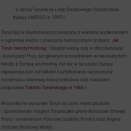
- z wpisu Torunia na Listę Światowego Dziedzictwa
Kultury UNESCO w 1997 r.
Toruń był w średniowieczu związany z wieloma wydarzeniami
o ogromnej wadze i znaczeniu historycznym (zobacz:
Jak
Toruń tworzył historię
). Odegrał ważną rolę w chrystianizacji
i kolonizacji Prus, był głównym pośrednikiem w hanzeatyckim
handlu z Europą wschodnią, był też w tej części Europy
najważniejszym ośrodkiem kształtowania się poczucia
tożsamości stanowej mieszczaństwa oraz miejscem
podpisania
Traktatu Toruńskiego w 1466 r
.
Wszystko to wysunęło Toruń na czoło miast pruskich
i spowodowało rozgłos Torunia jako
gloria Borussiae
(chwały
Prus) i
ornamentum Poloniae
(ozdoby Polski) oraz
Regina
Vistulae
(Królowej Wisły).