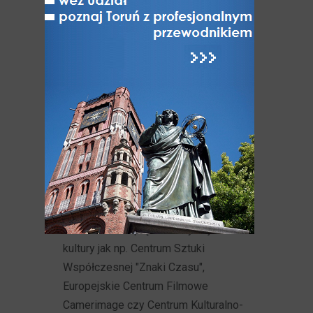
niezwykle ceniący swoje swobody,
mieli silne poczucie lokalnego
patriotyzmu i chętnie inwestowali
w rozbudowę małej ojczyzny i dbali
o jej efektowny wygląd.
Spektakularne
połączenie historii
i nowoczesności
Obok średniowiecznych
i nowożytnych zabytków są w Toruniu
nowoczesne i prężne instytucje
kultury jak np. Centrum Sztuki
Współczesnej "Znaki Czasu",
Europejskie Centrum Filmowe
Camerimage czy Centrum Kulturalno-