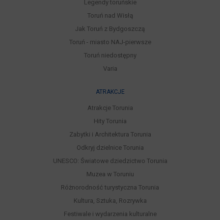
Legendy toruńskie
Toruń nad Wisłą
Jak Toruń z Bydgoszczą
Toruń - miasto NAJ-pierwsze
Toruń niedostępny
Varia
ATRAKCJE
Atrakcje Torunia
Hity Torunia
Zabytki i Architektura Torunia
Odkryj dzielnice Torunia
UNESCO: Światowe dziedzictwo Torunia
Muzea w Toruniu
Różnorodność turystyczna Torunia
Kultura, Sztuka, Rozrywka
Festiwale i wydarzenia kulturalne