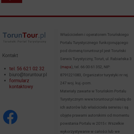
Właścicielem i operatorem Toruńskiego
Portalu Turystycznego funkcjonującego
pod domeną toruntour.pl jest Toruński
Kontakt
Serwis Turystyczny, Toruń, ul. Rabiańska 3
(
mapa
), tel. 66 00 61 352, NIP:
tel. 56 621 02 32
biuro@toruntour.pl
8791221083, Organizator turystyki nr rej.
formularz
247 woj. kuj.-pom.
kontaktowy
Materiały zawarte w Toruńskim Portalu
Turystycznym www.toruntour.pl należą do
ich autorów lub właściciela serwisu i są
objęte prawami autorskimi od momentu
powstania Portalu w 2015 r. Wszelkie
wykorzystywanie w całości lub we