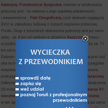
Katarzyny
,
Przedmieście Bydgoskie
; również w śródmieściu
położony jest - co stanowi o jego zupełnej unikatowości
i ewenemencie -
Park Etnograficzny
, czyli skansen sięgającej
XVIII w. zabudowy ludowej z różnych regionów północnej
Polski. Drugi z toruńskich skansenów położony jest już nieco
dalej - ok. 8 km od centrum w dzielnicy
Kaszczorek
; trzeci -
w podtoruńskiej
Wielkiej Nieszawce
, niewiele dalej, bo ok. 11
km od centrum Torunia.
Dobrym pomysłem na rozpoczęcie chłonięcia Torunia jest rzut
oka na miasto z jednego z
punktów widokowych
. Szczególne
wrażenie stwarza widok
nadwiślańskiej panoramy
Torunia
podczas wieczornej iluminacji podziwianej z
Kępy Bazarowej
.
Odkrywanie skarbów Torunia dobrze też zacząć od obejrzenia
20-minutowego programu multimedialnego przy
makiecie XV-
wiecznego Torunia
oraz wizyty w
Muzeum Historii Torunia
;
w ten sposób zagospodarujemy już pół dnia, chociaż już sama