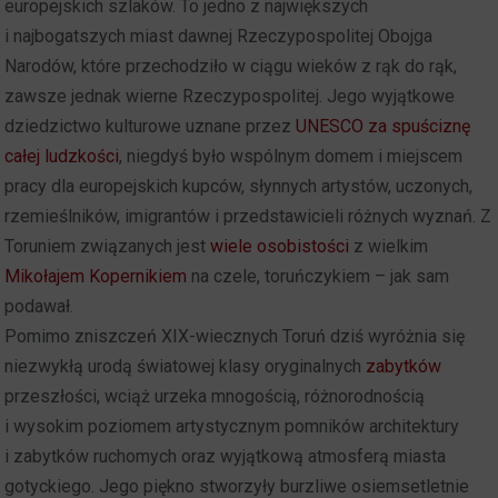
europejskich szlaków. To jedno z największych
i najbogatszych miast dawnej Rzeczypospolitej Obojga
Narodów, które przechodziło w ciągu wieków z rąk do rąk,
zawsze jednak wierne Rzeczypospolitej. Jego wyjątkowe
dziedzictwo kulturowe uznane przez
UNESCO za spuściznę
całej ludzkości
, niegdyś było wspólnym domem i miejscem
pracy dla europejskich kupców, słynnych artystów, uczonych,
rzemieślników, imigrantów i przedstawicieli różnych wyznań. Z
Toruniem związanych jest
wiele osobistości
z wielkim
Mikołajem Kopernikiem
na czele, toruńczykiem – jak sam
podawał.
Pomimo zniszczeń XIX-wiecznych Toruń dziś wyróżnia się
niezwykłą urodą światowej klasy oryginalnych
zabytków
przeszłości, wciąż urzeka mnogością, różnorodnością
i wysokim poziomem artystycznym pomników architektury
i zabytków ruchomych oraz wyjątkową atmosferą miasta
gotyckiego. Jego piękno stworzyły burzliwe osiemsetletnie