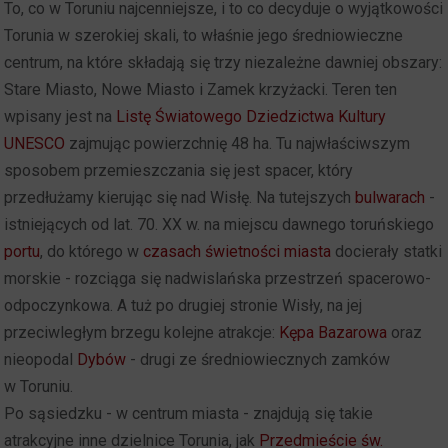
To, co w Toruniu najcenniejsze, i to co decyduje o wyjątkowości
Torunia w szerokiej skali, to właśnie jego średniowieczne
centrum, na które składają się trzy niezależne dawniej obszary:
Stare Miasto, Nowe Miasto i Zamek krzyżacki. Teren ten
wpisany jest na
Listę Światowego Dziedzictwa Kultury
UNESCO
zajmując powierzchnię 48 ha. Tu najwłaściwszym
sposobem przemieszczania się jest spacer, który
przedłużamy kierując się nad Wisłę. Na tutejszych
bulwarach
-
istniejących od lat. 70. XX w. na miejscu dawnego toruńskiego
portu
, do którego w
czasach świetności miasta
docierały statki
morskie - rozciąga się nadwislańska przestrzeń spacerowo-
odpoczynkowa. A tuż po drugiej stronie Wisły, na jej
przeciwległym brzegu kolejne atrakcje:
Kępa Bazarowa
oraz
nieopodal
Dybów
- drugi ze średniowiecznych zamków
w Toruniu.
Po sąsiedzku - w centrum miasta - znajdują się takie
atrakcyjne inne dzielnice Torunia, jak
Przedmieście św.