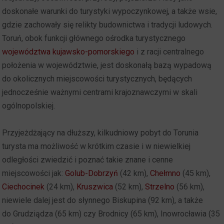
doskonałe warunki do turystyki wypoczynkowej, a także wsie,
gdzie zachowały się relikty budownictwa i tradycji ludowych.
Toruń, obok funkcji głównego ośrodka turystycznego
województwa kujawsko-pomorskiego
i z racji centralnego
położenia w województwie, jest doskonałą bazą wypadową
do okolicznych miejscowości turystycznych, będących
jednocześnie ważnymi centrami krajoznawczymi w skali
ogólnopolskiej.
Przyjeżdżający na dłuższy, kilkudniowy pobyt do Torunia
turysta ma możliwość w krótkim czasie i w niewielkiej
odległości zwiedzić i poznać takie znane i cenne
miejscowości jak:
Golub-Dobrzyń
(42 km),
Chełmno
(45 km),
Ciechocinek
(24 km),
Kruszwica
(52 km),
Strzelno
(56 km),
niewiele dalej jest do słynnego Biskupina (92 km), a także
do Grudziądza (65 km) czy Brodnicy (65 km), Inowrocławia (35