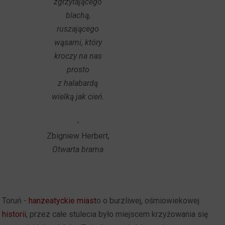
zgrzytającego
blachą,
ruszającego
wąsami, który
kroczy
na nas
prosto
z halabardą
wielką jak cień.
-
Zbigniew Herbert,
Otwarta brama
Toruń -
hanzeatyckie miast
o o burzliwej, ośmiowiekowej
historii
, przez całe stulecia było miejscem krzyżowania się