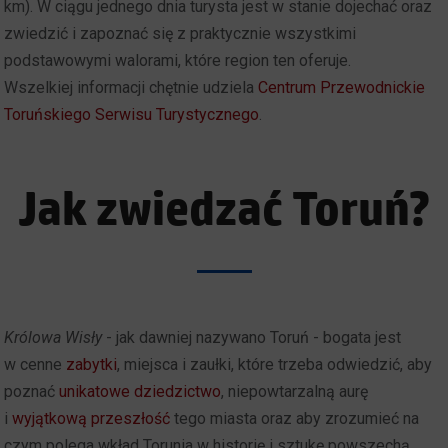
km). W ciągu jednego dnia turysta jest w stanie dojechać oraz
zwiedzić i zapoznać się z praktycznie wszystkimi
podstawowymi walorami, które region ten oferuje.
Wszelkiej informacji chętnie udziela
Centrum Przewodnickie
Toruńskiego Serwisu Turystycznego
.
Jak zwiedzać Toruń?
Królowa Wisły
- jak dawniej nazywano Toruń -
bogata jest
w cenne
zabytki
, miejsca i zaułki, które trzeba odwiedzić, aby
poznać
unikatowe dziedzictwo
, niepowtarzalną aurę
i
wyjątkową przeszłość
tego miasta oraz aby
zrozumieć na
czym polega wkład Torunia w historię i sztukę powszechą
.