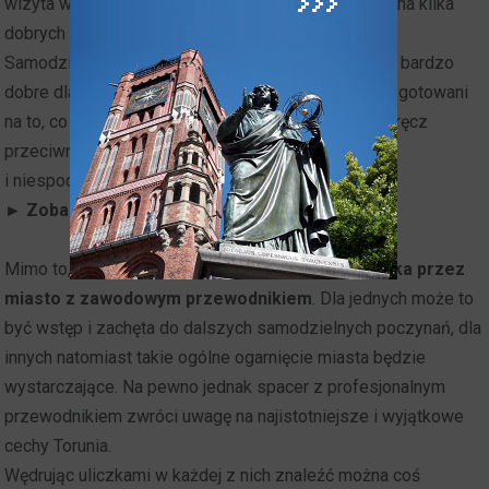
wizyta w Muzeum Historii Torunia potrafi wciągnąć na kilka
dobrych godzin.
Samodzielne zwiedzanie i wędrówki po mieście są bardzo
dobre dla tych, którzy preferują taką formę i są przygotowani
na to, co warte poznania i wiedzą czego chcą lub wręcz
przeciwnie - oczekują zaskakujących
i niespodziewanych odkryć.
► Zobacz też:
Co zwiedzać w Toruniu
.
Mimo to, najlepszą formą zwiedzania jest
wędrówka przez
miasto z zawodowym przewodnikiem
. Dla jednych może to
być wstęp i zachęta do dalszych samodzielnych poczynań, dla
innych natomiast takie ogólne ogarnięcie miasta będzie
wystarczające. Na pewno jednak spacer z profesjonalnym
przewodnikiem zwróci uwagę na najistotniejsze i wyjątkowe
cechy Torunia.
Wędrując uliczkami w każdej z nich znaleźć można coś