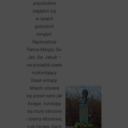
popołudnie
zagłębić się
w lasach
gotyckich
świątyń:
Najświętsza
Panna Maryja, Św.
Jan, Św. Jakub –
na posadzki pada
rozkwitający
blask witraży.
Miasto otwiera
się przed nami jak
księga: rozwijają
się mury obronne
i bramy Mostowa,
Łuk Cezara, Dwór