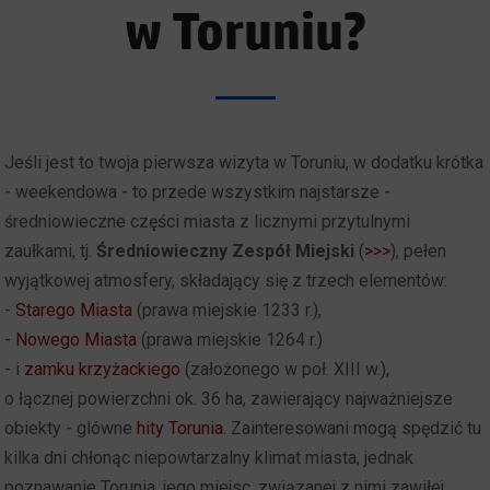
w Toruniu?
Jeśli jest to twoja pierwsza wizyta w Toruniu, w dodatku krótka
- weekendowa - to przede wszystkim najstarsze -
średniowieczne części miasta z licznymi przytulnymi
zaułkami, tj.
Średniowieczny Zespół Miejski
(
>>>
), pełen
wyjątkowej atmosfery, składający się z trzech elementów:
-
Starego Miasta
(prawa miejskie 1233 r.),
-
Nowego Miasta
(prawa miejskie 1264 r.)
- i
zamku krzyżackiego
(założonego w poł. XIII w.),
o łącznej powierzchni ok. 36 ha, zawierający najważniejsze
obiekty - glówne
hity Torunia
. Zainteresowani mogą spędzić tu
kilka dni chłonąc niepowtarzalny klimat miasta, jednak
poznawanie Torunia, jego miejsc, związanej z nimi zawiłej