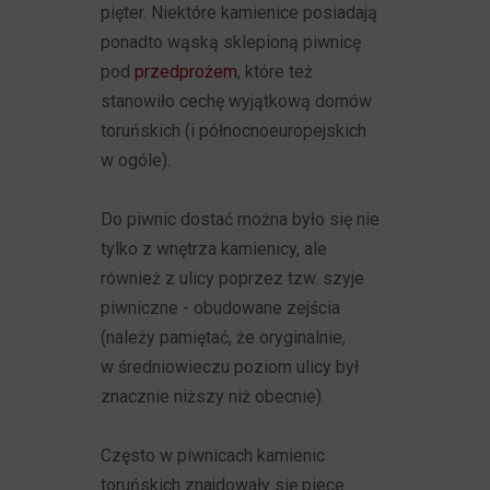
pięter. Niektóre kamienice posiadają
ponadto wąską sklepioną piwnicę
pod
przedprożem
, które też
stanowiło cechę wyjątkową domów
toruńskich (i północnoeuropejskich
w ogóle).
Do piwnic dostać można było się nie
tylko z wnętrza kamienicy, ale
również z ulicy poprzez tzw. szyje
piwniczne - obudowane zejścia
(należy pamiętać, że oryginalnie,
w średniowieczu poziom ulicy był
znacznie niższy niż obecnie).
Często w piwnicach kamienic
toruńskich znajdowały się piece