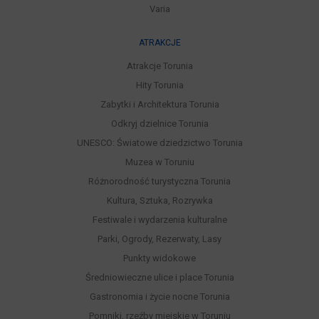
Varia
ATRAKCJE
Atrakcje Torunia
Hity Torunia
Zabytki i Architektura Torunia
Odkryj dzielnice Torunia
UNESCO: Światowe dziedzictwo Torunia
Muzea w Toruniu
Różnorodność turystyczna Torunia
Kultura, Sztuka, Rozrywka
Festiwale i wydarzenia kulturalne
Parki, Ogrody, Rezerwaty, Lasy
Punkty widokowe
Średniowieczne ulice i place Torunia
Gastronomia i życie nocne Torunia
Pomniki, rzeźby miejskie w Toruniu