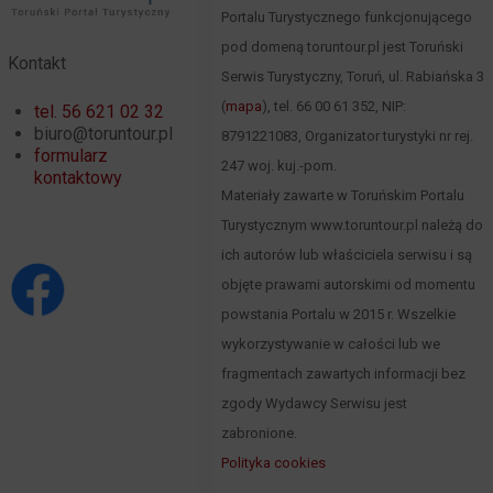
Portalu Turystycznego funkcjonującego
pod domeną toruntour.pl jest Toruński
Kontakt
Serwis Turystyczny, Toruń, ul. Rabiańska 3
(
mapa
), tel. 66 00 61 352, NIP:
tel. 56 621 02 32
biuro@toruntour.pl
8791221083, Organizator turystyki nr rej.
formularz
247 woj. kuj.-pom.
kontaktowy
Materiały zawarte w Toruńskim Portalu
Turystycznym www.toruntour.pl należą do
ich autorów lub właściciela serwisu i są
objęte prawami autorskimi od momentu
powstania Portalu w 2015 r. Wszelkie
wykorzystywanie w całości lub we
fragmentach zawartych informacji bez
zgody Wydawcy Serwisu jest
zabronione.
Polityka cookies