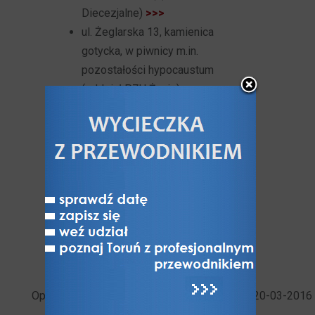
Diecezjalne)
>>>
ul. Żeglarska 13, kamienica
gotycka, w piwnicy m.in.
pozostałości hypocaustum
(oddział PZU Życie)
>>>
Rynek Nowomiejski, gotyckie 2-
kondygnacyjne piwnice (m.in.
średniowieczne więzienie)
dawnego Ratusza Nowego
Miasta Torunia (siedziba Fundacji
Tumult)
>>>
Baszta Koci Łeb, gotyckie
podziemie, przez niektórych
określane jako loch więzienny
>>>
Oprac. Arkadiusz Skonieczny, data publikacji: 20-03-2016