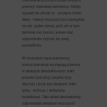
murowania bocznych ścian nośnych
piwnicy stawianej kamienicy. Gdyby
sąsiad nie chciał, to - przepis mówi
dalej - należy mu pożyczyć pieniądze
na rok i jeden dzień; jeśli ich w tym
terminie nie zwróci, winien dać
odpowiedni czynsz ze swej
posiadłości.
W toruńskim typie kamienicy
mieszczańskiej występują piwnice
w układzie dwutraktowym: trakt
przedni (od ulicy) zwykle były
dłuższy i kryty był stropem, trakt
tylny - krótszy i sklepiony
kolebkowo. Taki układ dwutraktowy
odpowiadał układowi wyższych