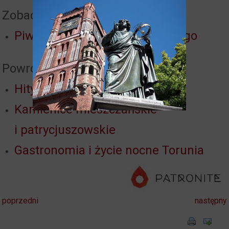
Zobacz też:
Piwnice Ratusza Staromiejskiego
Powrót do:
Hity Torunia
Kamienice mieszczańskie
i patrycjuszowskie
Gastronomia i życie nocne Torunia
poprzedni
następny