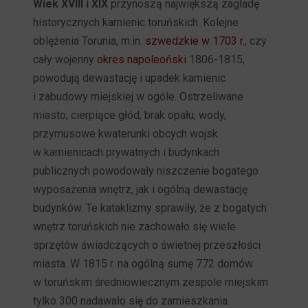
Wiek XVIII i XIX
przynoszą największą zagładę
historycznych kamienic toruńskich. Kolejne
oblężenia Torunia, m.in.
szwedzkie w 1703 r.
, czy
cały wojenny
okres napoleoński
1806-1815,
powodują dewastację i upadek kamienic
i zabudowy miejskiej w ogóle. Ostrzeliwane
miasto, cierpiące głód, brak opału, wody,
przymusowe kwaterunki obcych wojsk
w kamienicach prywatnych i budynkach
publicznych powodowały niszczenie bogatego
wyposażenia wnętrz, jak i ogólną dewastację
budynków. Te kataklizmy sprawiły, że z bogatych
wnętrz toruńskich nie zachowało się wiele
sprzętów świadczących o świetnej przeszłości
miasta. W 1815 r. na ogólną sumę 772 domów
w toruńskim średniowiecznym zespole miejskim
tylko 300 nadawało się do zamieszkania.