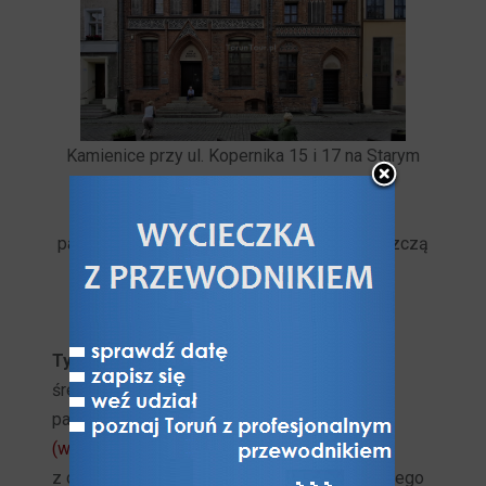
Kamienice przy ul. Kopernika 15 i 17 na Starym
Mieście są dziś jednymi z najlepszych
przykładów hanzeatyckich domów
patrycjuszowskich w Europie. Obecnie mieszczą
Muzeum - Dom Mikołaja Kopernika
.
Typowymi elementami
toruńskich kamienic
średniowiecznych były: w trakcie przednim
parteru niezwykle funkcjonalna tzw.
wysoka
(wielka) sień
(sięgająca dwóch kondygnacji)
z charakterystycznymi jej częściami, izby tylnego