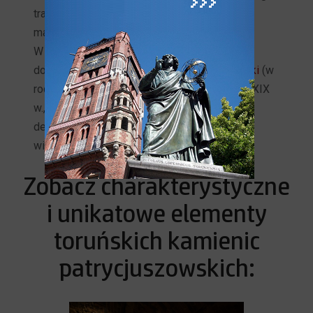
traktu (każdego piętra), kantorek kupiecki,
magazynowe wyższe piętra.
W XV w. w wysokich sieniach powszechnie
dobudowywano
nadwieszane galerie i izdebki
(w
rodzaju antresoli), które funkcjonowały aż do XIX
w., kiedy kamienice mieszczańskie zaczęto
destrukcyjnie przekształcać w czynszowe,
wielorodzinne.
Zobacz charakterystyczne
i unikatowe elementy
toruńskich kamienic
patrycjuszowskich: