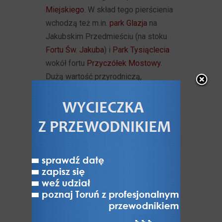
Miejskiego
. W skład tego pierścienia
wchodzą też m.in.
park Glazja
na
Jakubskim Przedmieściu (na stoku
Fortu Św. Jakuba
) i
Park Tysiąclecia
wokół fortu
Przyczółek Mostowy
.
Dużą wartość przyrodniczą,
ekologiczną i rekreacyjną, a także
historyczną, przedstawiają tereny
zieleni związane z
zewnętrznym
pasem fortyfikacji
. Zadrzewienia
forteczne pełniły głównie funkcje:
konstrukcyjną (stabilizacja nasypów),
przeszkodową, maskującą
i klimatyczną. W skład zieleni
fortecznej wchodzą murawy
trawiaste, grupy drzew i krzewów,