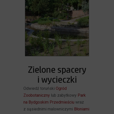
Zielone spacery
i wycieczki
Odwiedź toruński
Ogród
Zoobotaniczny
lub zabytkowy
Park
na Bydgoskim Przedmieściu
wraz
z sąsiednimi malowniczymi
Błoniami