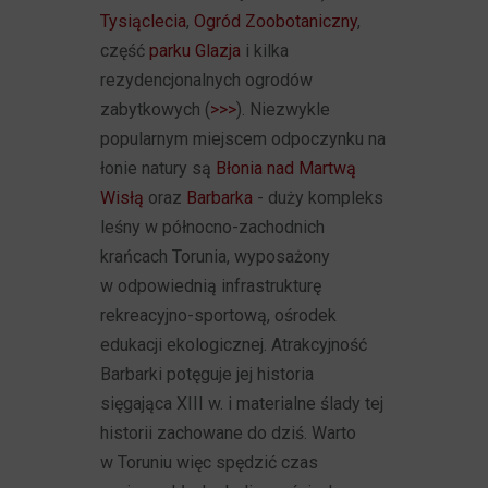
Tysiąclecia
,
Ogród Zoobotaniczny
,
część
parku Glazja
i kilka
rezydencjonalnych ogrodów
zabytkowych (
>>>
). Niezwykle
popularnym miejscem odpoczynku na
łonie natury są
Błonia nad Martwą
Wisłą
oraz
Barbarka
- duży kompleks
leśny w północno-zachodnich
krańcach Torunia, wyposażony
w odpowiednią infrastrukturę
rekreacyjno-sportową, ośrodek
edukacji ekologicznej. Atrakcyjność
Barbarki potęguje jej historia
sięgająca XIII w. i materialne ślady tej
historii zachowane do dziś. Warto
w Toruniu więc spędzić czas