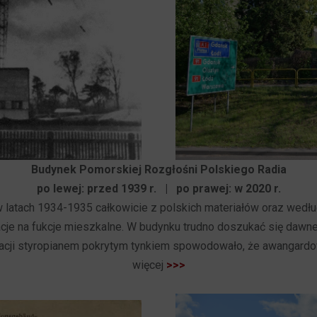
Budynek Pomorskiej Rozgłośni Polskiego Radia
po lewej: przed 1939 r. | po prawej: w 2020 r.
latach 1934-1935 całkowicie z polskich materiałów oraz według 
je na fukcje mieszkalne. W budynku trudno doszukać się dawnej
cji styropianem pokrytym tynkiem spowodowało, że awangardowy 
więcej
>>>