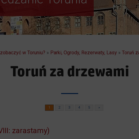
a zobaczyć w Toruniu?
»
Parki, Ogrody, Rezerwaty, Lasy
»
Toruń z
Toruń za drzewami
1
2
3
4
5
»
III: zarastamy)