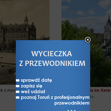
k z mostu kolejowego na fragment
Przedmieścia św. Kata
po lewej: ok. 1900 r. | po prawej: w 2020 r.