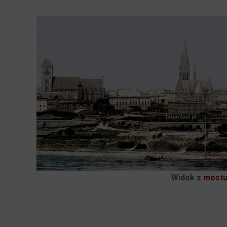
Widok z
mostu