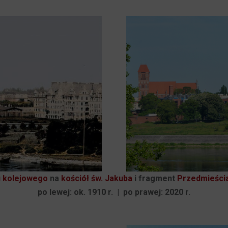
 kolejowego
na
kościół św. Jakuba
i fragment
Przedmieścia
po lewej: ok. 1910 r. | po prawej: 2020 r.