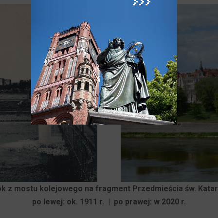
k z mostu kolejowego na fragment Przedmieścia św. Kata
po lewej: ok. 1911 r. | po prawej: w 2020 r.