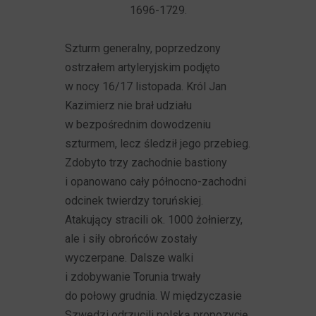
1696-1729.
Szturm generalny, poprzedzony
ostrzałem artyleryjskim podjęto
w nocy 16/17 listopada. Król Jan
Kazimierz nie brał udziału
w bezpośrednim dowodzeniu
szturmem, lecz śledził jego przebieg.
Zdobyto trzy zachodnie bastiony
i opanowano cały północno-zachodni
odcinek twierdzy toruńskiej.
Atakujący stracili ok. 1000 żołnierzy,
ale i siły obrońców zostały
wyczerpane. Dalsze walki
i zdobywanie Torunia trwały
do połowy grudnia. W międzyczasie
Szwedzi odrzucili polską propozycję