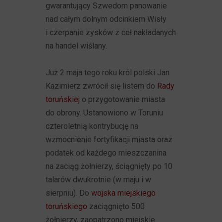
gwarantujący Szwedom panowanie
nad całym dolnym odcinkiem Wisły
i czerpanie zysków z ceł nakładanych
na handel wiślany.
Już 2 maja tego roku król polski Jan
Kazimierz zwrócił się listem do
Rady
toruńskiej
o przygotowanie miasta
do obrony. Ustanowiono w Toruniu
czteroletnią kontrybucję na
wzmocnienie fortyfikacji miasta oraz
podatek od każdego mieszczanina
na zaciąg żołnierzy, ściągnięty po 10
talarów dwukrotnie (w maju i w
sierpniu). Do
wojska miejskiego
toruńskiego
zaciągnięto 500
żołnierzy, zaopatrzono miejskie