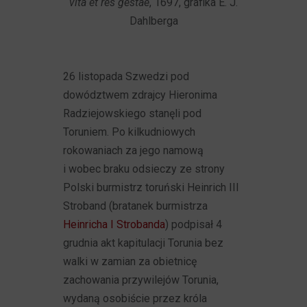
vita et res gestae
, 1697, grafika E. J.
Dahlberga
26 listopada Szwedzi pod
dowództwem zdrajcy Hieronima
Radziejowskiego stanęli pod
Toruniem. Po kilkudniowych
rokowaniach za jego namową
i wobec braku odsieczy ze strony
Polski burmistrz toruński Heinrich III
Stroband (bratanek burmistrza
Heinricha I Strobanda
) podpisał 4
grudnia akt kapitulacji Torunia bez
walki w zamian za obietnicę
zachowania przywilejów Torunia,
wydaną osobiście przez króla