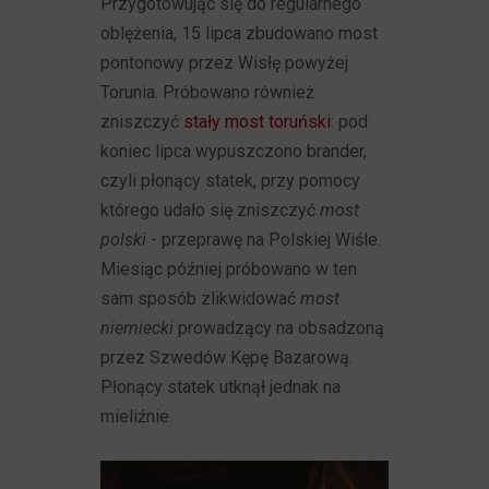
Przygotowując się do regularnego
oblężenia, 15 lipca zbudowano most
pontonowy przez Wisłę powyżej
Torunia. Próbowano również
zniszczyć
stały most toruński
: pod
koniec lipca wypuszczono brander,
czyli płonący statek, przy pomocy
którego udało się zniszczyć
most
polski
- przeprawę na Polskiej Wiśle.
Miesiąc później próbowano w ten
sam sposób zlikwidować
most
niemiecki
prowadzący na obsadzoną
przez Szwedów Kępę Bazarową.
Płonący statek utknął jednak na
mieliźnie.