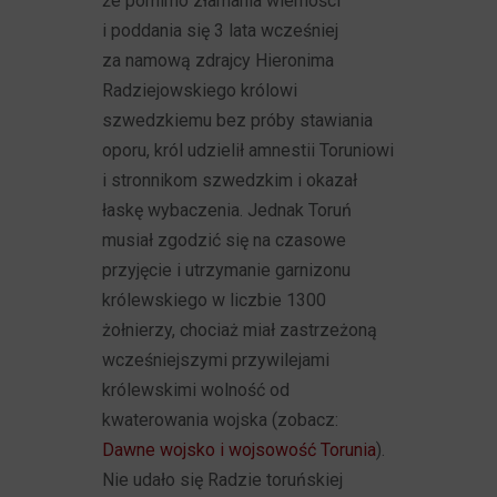
że pomimo złamania wierności
i poddania się 3 lata wcześniej
za namową zdrajcy Hieronima
Radziejowskiego królowi
szwedzkiemu bez próby stawiania
oporu, król udzielił amnestii Toruniowi
i stronnikom szwedzkim i okazał
łaskę wybaczenia. Jednak Toruń
musiał zgodzić się na czasowe
przyjęcie i utrzymanie garnizonu
królewskiego w liczbie 1300
żołnierzy, chociaż miał zastrzeżoną
wcześniejszymi przywilejami
królewskimi wolność od
kwaterowania wojska (zobacz:
Dawne wojsko i wojsowość Torunia
).
Nie udało się Radzie toruńskiej