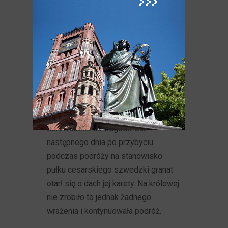
polskich XVII w.
23 września 1658 r. pod Toruń
przybyła królowa Rzeczpospolitej
Maria Ludwika Gonzaga. Znana
z krewkiego temperamentu
Francuzka osobiście odwiedzała
oddziały na linii frontu, co o mało nie
dorowadziło do tragedii. Już
następnego dnia po przybyciu
podczas podróży na stanowisko
pułku cesarskiego szwedzki granat
otarł się o dach jej karety. Na królowej
nie zrobiło to jednak żadnego
wrażenia i kontynuowała podróż.