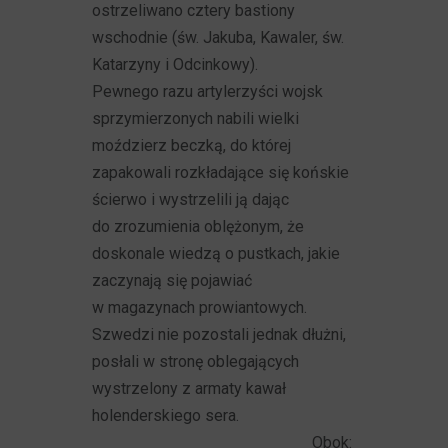
ostrzeliwano cztery bastiony
wschodnie (św. Jakuba, Kawaler, św.
Katarzyny i Odcinkowy).
Pewnego razu artylerzyści wojsk
sprzymierzonych nabili wielki
moździerz beczką, do której
zapakowali rozkładające się końskie
ścierwo i wystrzelili ją dając
do zrozumienia oblężonym, że
doskonale wiedzą o pustkach, jakie
zaczynają się pojawiać
w magazynach prowiantowych.
Szwedzi nie pozostali jednak dłużni,
posłali w stronę oblegających
wystrzelony z armaty kawał
holenderskiego sera.
Obok: