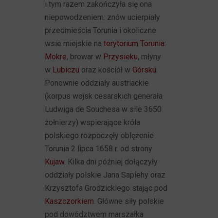
i tym razem zakończyła się ona
niepowodzeniem: znów ucierpiały
przedmieścia Torunia i okoliczne
wsie miejskie na
terytorium Torunia
:
Mokre
, browar w
Przysieku
, młyny
w
Lubiczu
oraz kościół w
Górsku
.
Ponownie oddziały austriackie
(korpus wojsk cesarskich generała
Ludwiga de Souchesa w sile 3650
żołnierzy) wspierające króla
polskiego rozpoczęły oblężenie
Torunia 2 lipca 1658 r. od strony
Kujaw
. Kilka dni później dołączyły
oddziały polskie Jana Sapiehy oraz
Krzysztofa Grodzickiego stając pod
Kaszczorkiem
. Główne siły polskie
pod dowództwem marszałka