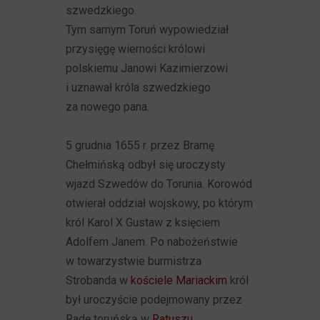
szwedzkiego.
Tym samym Toruń wypowiedział
przysięgę wierności królowi
polskiemu Janowi Kazimierzowi
i uznawał króla szwedzkiego
za nowego pana.
5 grudnia 1655 r. przez Bramę
Chełmińską odbył się uroczysty
wjazd Szwedów do Torunia. Korowód
otwierał oddział wojskowy, po którym
król Karol X Gustaw z księciem
Adolfem Janem. Po nabożeństwie
w towarzystwie burmistrza
Strobanda w
kościele Mariackim
król
był uroczyście podejmowany przez
Radę toruńską w
Ratuszu