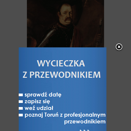
Jerzy Sebastian Lubomirski h.
Szreniawa bez Krzyża (1616-1667),
marszałek wielki koronny i hetman
polny koronny, dowodził m.in.
oblężeniem Torunia, jeden
z najwybitniejszych dowódców