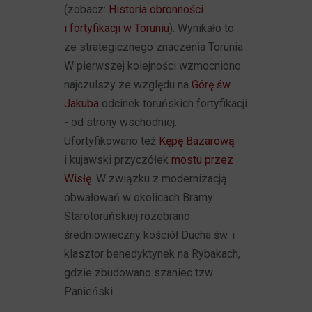
(zobacz:
Historia obronności
i fortyfikacji w Toruniu
). Wynikało to
ze strategicznego znaczenia Torunia.
W pierwszej kolejności wzmocniono
najczulszy ze względu na
Górę św.
Jakuba
odcinek toruńskich fortyfikacji
- od strony wschodniej.
Ufortyfikowano też
Kępę Bazarową
i kujawski przyczółek
mostu przez
Wisłę
. W związku z modernizacją
obwałowań w okolicach Bramy
Starotoruńskiej rozebrano
średniowieczny kościół Ducha św. i
klasztor benedyktynek na Rybakach,
gdzie zbudowano szaniec tzw.
Panieński.