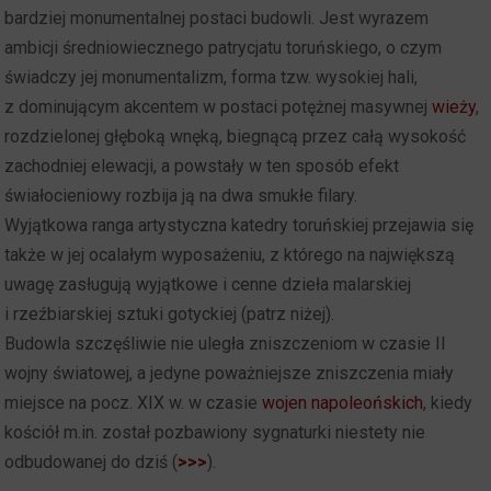
bardziej monumentalnej postaci budowli. Jest wyrazem
ambicji średniowiecznego patrycjatu toruńskiego, o czym
świadczy jej monumentalizm, forma tzw. wysokiej hali,
z dominującym akcentem w postaci potężnej masywnej
wieży
,
rozdzielonej głęboką wnęką, biegnącą przez całą wysokość
zachodniej elewacji, a powstały w ten sposób efekt
świałocieniowy rozbija ją na dwa smukłe filary.
Wyjątkowa ranga artystyczna katedry toruńskiej przejawia się
także w jej ocalałym wyposażeniu, z którego na największą
uwagę zasługują wyjątkowe i cenne dzieła malarskiej
i rzeźbiarskiej sztuki gotyckiej (patrz niżej).
Budowla szczęśliwie nie uległa zniszczeniom w czasie II
wojny światowej, a jedyne poważniejsze zniszczenia miały
miejsce na pocz. XIX w. w czasie
wojen napoleońskich
, kiedy
kościół m.in. został pozbawiony sygnaturki niestety nie
odbudowanej do dziś (
>>>
).