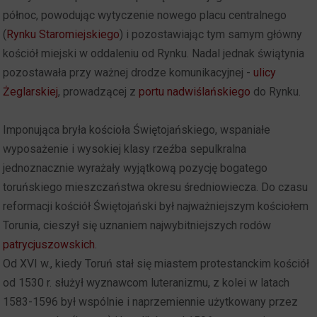
północ, powodując wytyczenie nowego placu centralnego
(
Rynku Staromiejskiego
) i pozostawiając tym samym główny
kościół miejski w oddaleniu od Rynku. Nadal jednak świątynia
pozostawała przy ważnej drodze komunikacyjnej -
ulicy
Żeglarskiej
, prowadzącej z
portu nadwiślańskiego
do Rynku.
Imponująca bryła kościoła Świętojańskiego, wspaniałe
wyposażenie i wysokiej klasy rzeźba sepulkralna
jednoznacznie wyrażały wyjątkową pozycję bogatego
toruńskiego mieszczaństwa okresu średniowiecza. Do czasu
reformacji kościół Świętojański był najważniejszym kościołem
Torunia, cieszył się uznaniem najwybitniejszych rodów
patrycjuszowskich
.
Od XVI w., kiedy Toruń stał się miastem protestanckim kościół
od 1530 r. służył wyznawcom luteranizmu, z kolei w latach
1583-1596 był wspólnie i naprzemiennie użytkowany przez