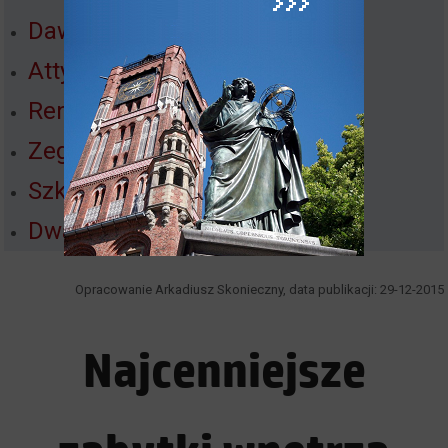
Dawne witraże toruńskie​
Attyki toruńskie
Renesansowy zdrój
Zegar Kopernika
Szkoły w dawnym Toruniu
Dwa (jeden) widoki na zabytek
​Opracowanie Arkadiusz Skonieczny, data publikacji: 29-12-2015
Najcenniejsze