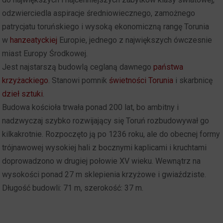
odzwierciedla aspiracje średniowiecznego, zamożnego
patrycjatu toruńskiego i wysoką ekonomiczną rangę Torunia
w
hanzeatyckiej
Europie, jednego z największych ówczesnie
miast Europy Środkowej.
Jest najstarszą budowlą ceglaną dawnego
państwa
krzyżackiego
. Stanowi pomnik
świetności Torunia
i skarbnicę
dzieł sztuki
.
Budowa kościoła trwała ponad 200 lat, bo ambitny i
nadzwyczaj szybko rozwijający się Toruń rozbudowywał go
kilkakrotnie. Rozpoczęto ją po 1236 roku, ale do obecnej formy
trójnawowej wysokiej hali z bocznymi kaplicami i kruchtami
doprowadzono w drugiej połowie XV wieku. Wewnątrz na
wysokości ponad 27 m sklepienia krzyżowe i gwiaździste.
Długość budowli: 71 m, szerokość: 37 m.