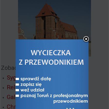
Zobacz też:
Sygnaturka katedralna
Relikwiarz św. Korduli
Galeria Sztuki Gotyckiej
Chrystus w Ogrójcu