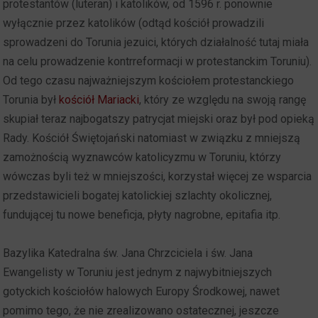
protestantów (luteran) i katolików, od 1596 r. ponownie
wyłącznie przez katolików (odtąd kościół prowadzili
sprowadzeni do Torunia jezuici, których działalność tutaj miała
na celu prowadzenie kontrreformacji w protestanckim Toruniu).
Od tego czasu najważniejszym kościołem protestanckiego
Torunia był
kościół Mariacki
, który ze względu na swoją rangę
skupiał teraz najbogatszy patrycjat miejski oraz był pod opieką
Rady. Kościół Świętojański natomiast w związku z mniejszą
zamożnością wyznawców katolicyzmu w Toruniu, którzy
wówczas byli też w mniejszości, korzystał więcej ze wsparcia
przedstawicieli bogatej katolickiej szlachty okolicznej,
fundującej tu nowe beneficja, płyty nagrobne, epitafia itp.
Bazylika Katedralna św. Jana Chrzciciela i św. Jana
Ewangelisty w Toruniu jest jednym z najwybitniejszych
gotyckich kościołów halowych Europy Środkowej, nawet
pomimo tego, że nie zrealizowano ostatecznej, jeszcze