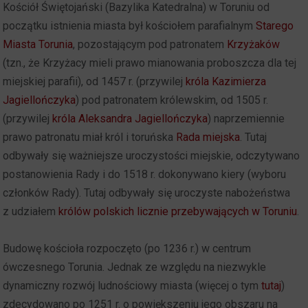
Kościół Świętojański (Bazylika Katedralna) w Toruniu od
początku istnienia miasta był kościołem parafialnym
Starego
Miasta Torunia
, pozostającym pod patronatem
Krzyżaków
(tzn., że Krzyżacy mieli prawo mianowania proboszcza dla tej
miejskiej parafii), od 1457 r. (przywilej
króla Kazimierza
Jagiellończyka
) pod patronatem królewskim, od 1505 r.
(przywilej
króla Aleksandra Jagiellończyka
) naprzemiennie
prawo patronatu miał król i toruńska
Rada miejska
. Tutaj
odbywały się ważniejsze uroczystości miejskie, odczytywano
postanowienia Rady i do 1518 r. dokonywano kiery (wyboru
członków Rady). Tutaj odbywały się uroczyste nabożeństwa
z udziałem
królów polskich licznie przebywających w Toruniu
.
Budowę kościoła rozpoczęto (po 1236 r.) w centrum
ówczesnego Torunia. Jednak ze względu na niezwykle
dynamiczny rozwój ludnościowy miasta (więcej o tym
tutaj
)
zdecydowano po 1251 r. o powiększeniu jego obszaru na