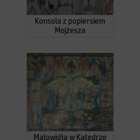
Konsola z popiersiem
Mojżesza
Malowidła w Katedrze