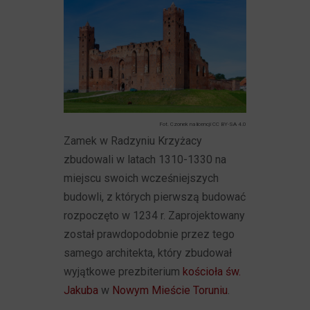
Fot. Czonek na licencji CC BY-SA 4.0
Zamek w Radzyniu Krzyżacy
zbudowali w latach 1310-1330 na
miejscu swoich wcześniejszych
budowli, z których pierwszą budować
rozpoczęto w 1234 r. Zaprojektowany
został prawdopodobnie przez tego
samego architekta, który zbudował
wyjątkowe prezbiterium
kościoła św.
Jakuba
w
Nowym Mieście Toruniu
.