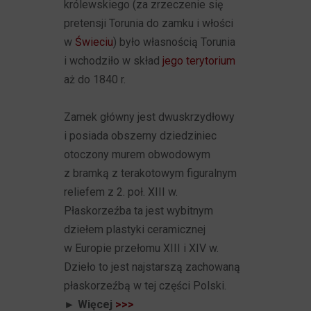
królewskiego (za zrzeczenie się
pretensji Torunia do zamku i włości
w
Świeciu
) było własnością Torunia
i wchodziło w skład
jego terytorium
aż do 1840 r.
Zamek główny jest dwuskrzydłowy
i posiada obszerny dziedziniec
otoczony murem obwodowym
z bramką z terakotowym figuralnym
reliefem z 2. poł. XIII w.
Płaskorzeźba ta jest wybitnym
dziełem plastyki ceramicznej
w Europie przełomu XIII i XIV w.
Dzieło to jest najstarszą zachowaną
płaskorzeźbą w tej części Polski.
► Więcej
>>>