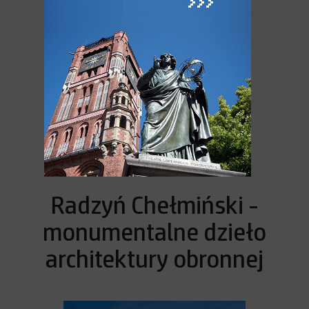
obwodowe z ryzalitowymi
wieżyczkami narożnymi. Z czterech
tych dawnych ścian
do dziś zachowały się te od strony
północnej, zachodniej oraz
wschodniej, jak również wewnętrzne
mury północnego skrzydła
zamkowego.
► Więcej
>>>
Radzyń Chełmiński -
monumentalne dzieło
architektury obronnej