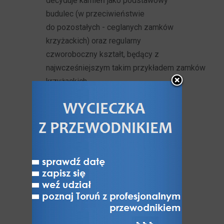
decyduje kamień jako podstawowy
budulec (w przeciwieństwie
do pozostałych - ceglanych zamków
krzyżackich) oraz regularny
czworoboczny kształt, będący z
najwcześniejszym takim przykładem zamków
krzyżackich.
Zamek powstał w końcu XIII w. (po
1280 r. kiedy to powołano komturię
papowską) jako siedziba komturów
krzyżackich w latach 1280-1410.
Na miejsce zamku wysokiego
wybrano strategicznie położone
wzniesienie na przesmyku między
jeziorami, gdzie wiódł stary szlak
komunikacyjny. W pierwszym etapie
wymurowano kurtynowe ściany