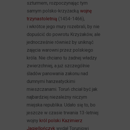
szturmem, rozpoczynając tym
samym polsko-krzyżacką
wojnę
trzynastoletnią
(1454-1466),
i wkrótce jego mury rozebrali, by nie
dopuścić do powrotu Krzyżaków, ale
jednocześnie również by uniknąć
zajęcia warowni przez polskiego
króla. Nie chciano tu żadnej władzy
zwierzchniej, a już szczególnie
śladów panowania zakonu nad
dumnymi hanzeatyckimi
mieszczanami. Toruń chciał być jak
najbardziej niezależny niczym
miejska republika. Udało się to, bo
jeszcze w czasie trwania 13-letniej
wojny
król polski Kazimierz
Jagiellończyk
wydał Toruniowi