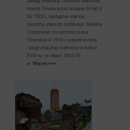
załogę toruńską i stanowił własność
miasta Torunia przez kolejne 59 lat, tj.
do 1520 r., następnie stał się
siedzibą starosty polskiego. Spalony
i częściowo zniszczony przez
Szwedów w 1655 r. popadł w ruinę
i uległ znacznej rozbiórce w końcu
XVIII w. i w latach 1825-43.
► Więcej
>>>