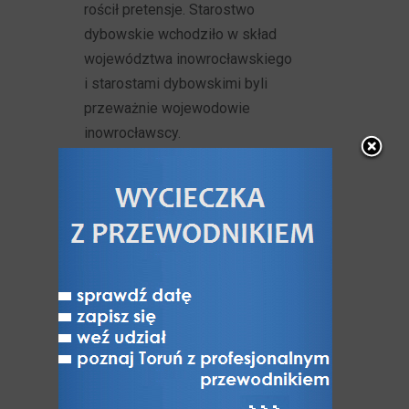
rościł pretensje. Starostwo
dybowskie wchodziło w skład
województwa inowrocławskiego
i starostami dybowskimi byli
przeważnie wojewodowie
inowrocławscy.
Obok zamku dybowskiego, tuż po
jego powstaniu, wyrosła wkrótce
polska osada kupiecka, która szybko
przekształciła się w miasto, zwane
również Nieszawą (
>>>
), Nową
Nieszawą lub Dybowem, stanowiące
groźną konkurencję handlową dla
kupiectwa toruńskiego, co w 1460
roku było przyczyną przeniesienia
Nieszawy w obecne miejsce przez