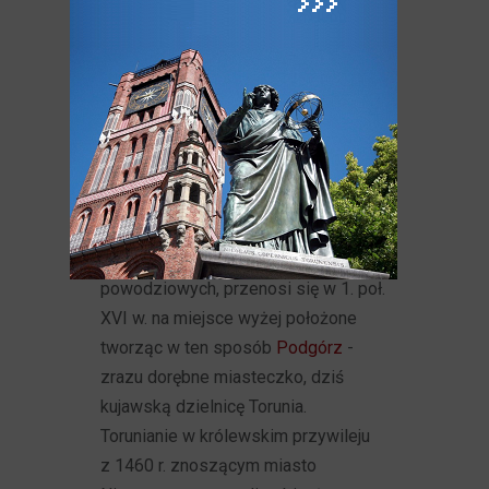
króla Kazimierza Jagiellończyka.
Od końca XV wieku, już w zmienionej
sytuacji geopolitycznej (włączenie
Torunia i Prus Królewskich
do Królestwa Polskiego), pod
zamkiem dybowskim osada zaczęła
rozwijać się ponownie, która
z czasem, z powodu protestów
Torunia oraz częstych zalewów
powodziowych, przenosi się w 1. poł.
XVI w. na miejsce wyżej położone
tworząc w ten sposób
Podgórz
-
zrazu dorębne miasteczko, dziś
kujawską dzielnicę Torunia.
Torunianie w królewskim przywileju
z 1460 r. znoszącym miasto