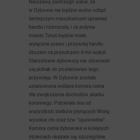
Nieszawę zastrzegli sobie, że
w Dybowie nie będzie wolno odtąd
tamtejszym mieszkańcom uprawiać
handlu i rzemiosła, i że jedynie
miasto Toruń będzie miało
wyłączne prawo i przywilej handlu
zbożem na przestrzeni 4 mil wokół.
Starostowie dybowscy nie stosowali
się jednak do postanowień tego
przywileju. W Dybowie została
ustanowiona wiślana komora celna
dla zwiększenia dochodów skarbu
koronnego. Pobierała ona od
wszystkich statków płynących Wisłą
wysokie cło oraz tzw. "opowiedne".
Komora celna dybowska w kolejnych
stuleciach okazała się szczególnie