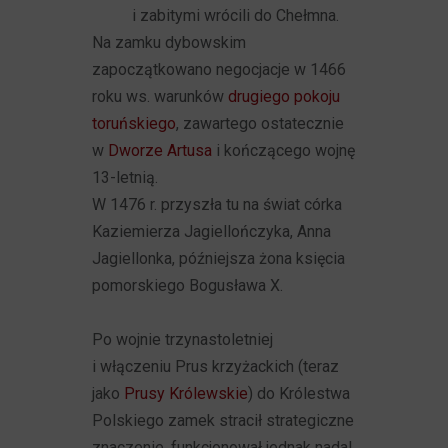
i zabitymi wrócili do Chełmna.
Na zamku dybowskim
zapoczątkowano negocjacje w 1466
roku ws. warunków
drugiego pokoju
toruńskiego
, zawartego ostatecznie
w
Dworze Artusa
i kończącego wojnę
13-letnią.
W 1476 r. przyszła tu na świat córka
Kaziemierza Jagiellończyka, Anna
Jagiellonka, późniejsza żona księcia
pomorskiego Bogusława X.
Po wojnie trzynastoletniej
i włączeniu Prus krzyżackich (teraz
jako
Prusy Królewskie
) do Królestwa
Polskiego zamek stracił strategiczne
znaczenie, funkcjonował jednak nadal