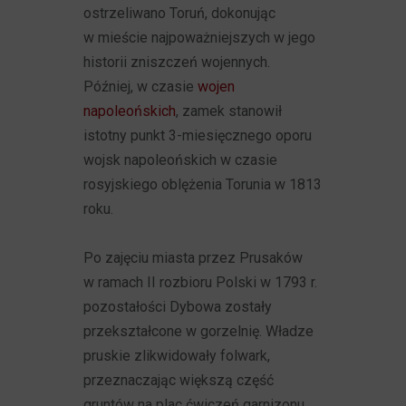
ostrzeliwano Toruń, dokonując
w mieście najpoważniejszych w jego
historii zniszczeń wojennych.
Później, w czasie
wojen
napoleońskich
, zamek stanowił
istotny punkt 3-miesięcznego oporu
wojsk napoleońskich w czasie
rosyjskiego oblężenia Torunia w 1813
roku.
Po zajęciu miasta przez Prusaków
w ramach II rozbioru Polski w 1793 r.
pozostałości Dybowa zostały
przekształcone w gorzelnię. Władze
pruskie zlikwidowały folwark,
przeznaczając większą część
gruntów na plac ćwiczeń garnizonu.