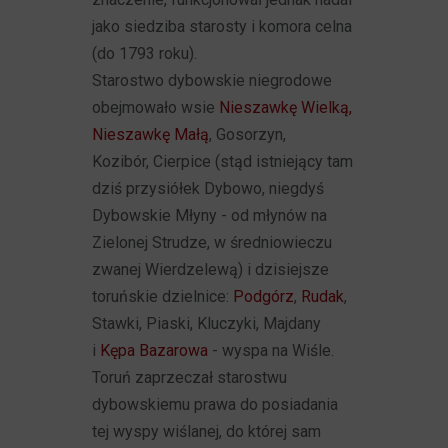
jako siedziba starosty i komora celna
(do 1793 roku).
Starostwo dybowskie niegrodowe
obejmowało wsie
Nieszawkę Wielką,
Nieszawkę Małą
, Gosorzyn,
Kozibór, Cierpice (stąd istniejący tam
dziś przysiółek Dybowo, niegdyś
Dybowskie Młyny - od młynów na
Zielonej Strudze, w średniowieczu
zwanej Wierdzelewą) i dzisiejsze
toruńskie dzielnice:
Podgórz
,
Rudak
,
Stawki, Piaski, Kluczyki, Majdany
i
Kępa Bazarowa
- wyspa na Wiśle.
Toruń zaprzeczał starostwu
dybowskiemu prawa do posiadania
tej wyspy wiślanej, do której sam