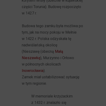
korytem Wisły (obecnie w kujawskiej
części Torunia). Budowę rozpoczęto
w 1427 r.
Budowa tego zamku była możliwa po
tym, jak na mocy pokoju w Mełnie
w 1422 r. Polska odzyskała tę
nadwiślańską okolicę
(Nieszawę (obecną
Małą
Nieszawkę
), Murzynno i Orłowo
w północnych okolicach
Inowrocławia
).
Zamek miał ustabilizować sytuację
w tym regionie.
W memoriale krzyżackim
z 1432 r. znalazło się