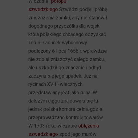
W czasie
"potopu"
szwedzkiego
Szwedzi podjęli próbę
zniszczenia zamku, aby nie stanowił
dogodnego przyczółka dla wojsk
króla polskiego chcącego odzyskać
Toruń. Ładunek wybuchowy
podłożony 6 lipca 1656 r. wprawdzie
nie zdołał zniszczyć całego zamku,
ale uszkodził go znacznie i odtąd
zaczyna się jego upadek. Już na
rycinach XVIII-wiecznych
przedstawiany jest jako ruina. W
dalszym ciągu znajdowała się tu
jednak polska komora celna, gdzie
przeprowadzano kontrolę towarów.
W 1703 roku, w czasie
oblężenia
szwedzkiego
spod jego murów