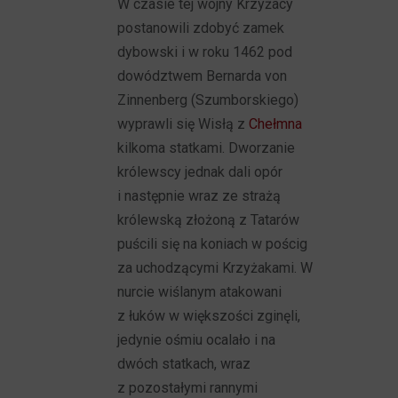
W czasie tej wojny Krzyżacy
postanowili zdobyć zamek
dybowski i w roku 1462 pod
dowództwem Bernarda von
Zinnenberg (Szumborskiego)
wyprawli się Wisłą z
Chełmna
kilkoma statkami. Dworzanie
królewscy jednak dali opór
i następnie wraz ze strażą
królewską złożoną z Tatarów
puścili się na koniach w pościg
za uchodzącymi Krzyżakami. W
nurcie wiślanym atakowani
z łuków w większości zginęli,
jedynie ośmiu ocalało i na
dwóch statkach, wraz
z pozostałymi rannymi