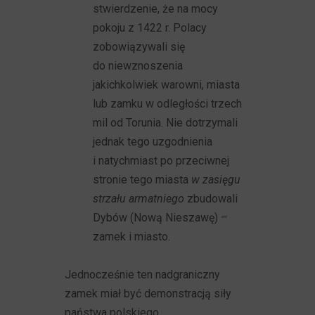
stwierdzenie, że na mocy
pokoju z 1422 r. Polacy
zobowiązywali się
do niewznoszenia
jakichkolwiek warowni, miasta
lub zamku w odległości trzech
mil od Torunia. Nie dotrzymali
jednak tego uzgodnienia
i natychmiast po przeciwnej
stronie tego miasta
w zasięgu
strzału armatniego
zbudowali
Dybów (Nową Nieszawę) –
zamek i miasto.
Jednocześnie ten nadgraniczny
zamek miał być demonstracją siły
państwa polskiego