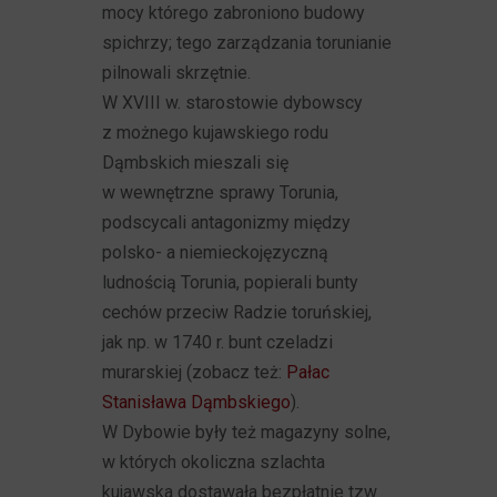
mocy którego zabroniono budowy
spichrzy; tego zarządzania torunianie
pilnowali skrzętnie.
W XVIII w. starostowie dybowscy
z możnego kujawskiego rodu
Dąmbskich mieszali się
w wewnętrzne sprawy Torunia,
podscycali antagonizmy między
polsko- a niemieckojęzyczną
ludnością Torunia, popierali bunty
cechów przeciw Radzie toruńskiej,
jak np. w 1740 r. bunt czeladzi
murarskiej (zobacz też:
Pałac
Stanisława Dąmbskiego
).
W Dybowie były też magazyny solne,
w których okoliczna szlachta
kujawska dostawała bezpłatnie tzw.