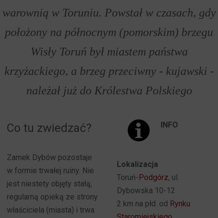
warownią w Toruniu. Powstał w czasach, gdy
położony na północnym (pomorskim) brzegu
Wisły Toruń był miastem państwa
krzyżackiego, a brzeg przeciwny - kujawski -
należał już do Królestwa Polskiego
INFO
Co tu zwiedzać?
Zamek Dybów pozostaje
Lokalizacja
w formie trwałej ruiny. Nie
Toruń-
Podgórz
, ul.
jest niestety objęty stałą,
Dybowska 10-12
regularną opieką ze strony
2 km na płd. od
Rynku
właściciela (miasta) i trwa
Staromiejskiego