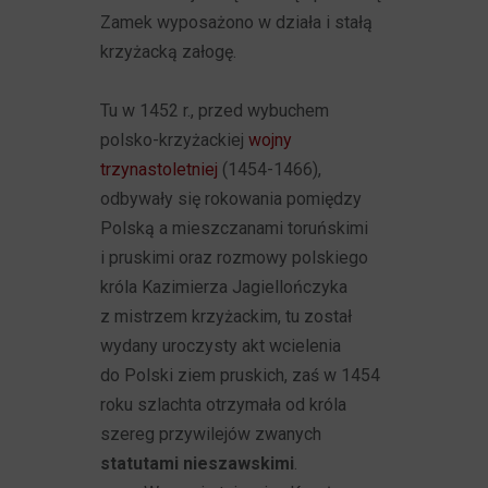
Zamek wyposażono w działa i stałą
krzyżacką załogę.
Tu w 1452 r., przed wybuchem
polsko-krzyżackiej
wojny
trzynastoletniej
(1454-1466),
odbywały się rokowania pomiędzy
Polską a mieszczanami toruńskimi
i pruskimi oraz rozmowy polskiego
króla Kazimierza Jagiellończyka
z mistrzem krzyżackim, tu został
wydany uroczysty akt wcielenia
do Polski ziem pruskich, zaś w 1454
roku szlachta otrzymała od króla
szereg przywilejów zwanych
statutami nieszawskimi
.