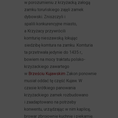
w porozumieniu z krzyżacką załogą
zamku toruńskiego zajęli zamek
dybowski. Zniszczyli i
spalili konkurencyjne miasto,
a Krzyżacy przywrócili
komturię nieszawską lokując
siedzibę komtura na zamku. Komturia
ta przetrwała jedynie do 1435 r.,
bowiem na mocy traktatu polsko-
krzyżackiego zawartego
w
Brześciu Kujawskim
Zakon ponownie
musiał oddać tę część Kujaw. W
czasie krótkiego panowania
krzyżackiego zamek rozbudowano
i zaadaptowano na potrzeby
konwentu, urządzając w nim kaplicę,
browar zbrojownię kuchnię i piekarnię.