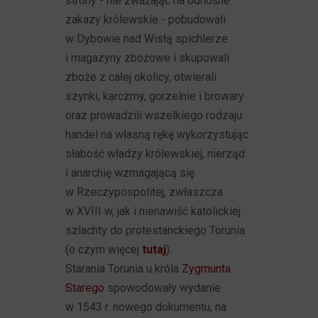
strony - nie zważając na odnośne
zakazy królewskie - pobudowali
w Dybowie nad Wisłą spichlerze
i magazyny zbożowe i skupowali
zboże z całej okolicy, otwierali
szynki, karczmy, gorzelnie i browary
oraz prowadzili wszelkiego rodzaju
handel na własną rękę wykorzystując
słabość władzy królewskiej, nierząd
i anarchię wzmagającą się
w Rzeczypospolitej, zwłaszcza
w XVIII w, jak i nienawiść katolickiej
szlachty do protestanckiego Torunia
(o czym więcej
tutaj
).
Starania Torunia u króla
Zygmunta
Starego
spowodowały wydanie
w 1543 r. nowego dokumentu, na