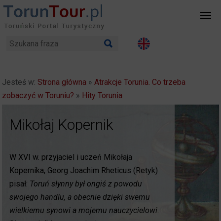
Jesteś w:
Strona główna
»
Atrakcje Torunia. Co trzeba
zobaczyć w Toruniu?
»
Hity Torunia
Mikołaj Kopernik
Toruński gotyk na dotyk
W XVI w. przyjaciel i uczeń Mikołaja
Toruńskie zabytki gotyckie wyróżniają się nie
Kopernika, Georg Joachim Rheticus (Retyk)
tylko swoją autentycznością i oryginalnością,
pisał:
ale przede wszystkim wysoką klasą
Toruń słynny był ongiś z powodu
swojego handlu, a obecnie dzięki swemu
artystyczną oraz wiekiem - należą do
wielkiemu synowi a mojemu nauczycielowi
najstarszych gotyckich na ziemiach polskich,
.