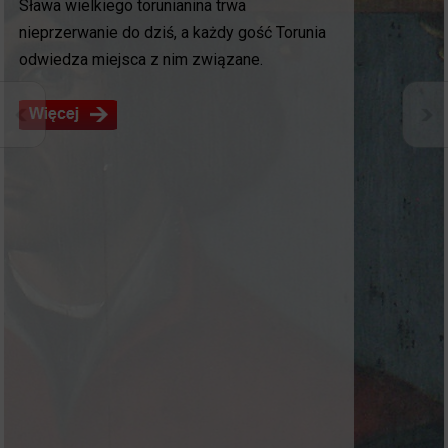
Sława wielkiego torunianina trwa
a niektóre z nich, jak np. mury obronne są
nieprzerwanie do dziś, a każdy gość Torunia
najstarszymi takimi budowlami obronnymi w
odwiedza miejsca z nim związane.
Polsce.